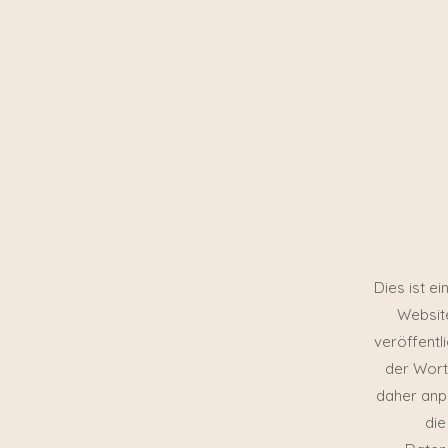
Dies ist e
Website
veröffentl
der Wort
daher anp
die