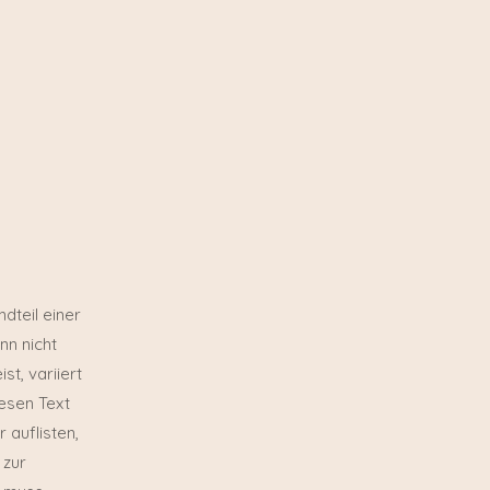
dteil einer
nn nicht
t, variiert
esen Text
auflisten,
 zur