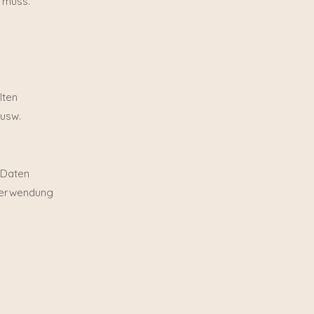
 muss.
lten
 usw.
 Daten
nverwendung